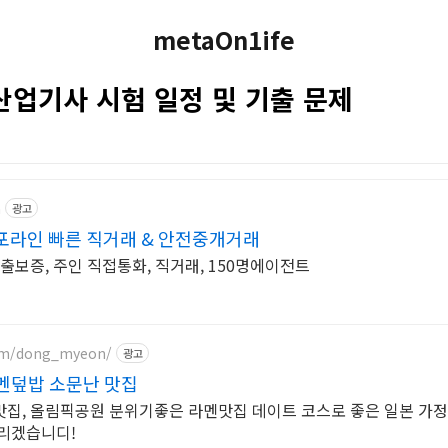
metaOn1ife
 산업기사 시험 일정 및 기출 문제
m
광고
포라인 빠른 직거래 & 안전중개거래
 매출보증, 주인 직접통화, 직거래, 150명에이전트
om/dong_myeon/
광고
멘덮밥 소문난 맛집
맛집, 올림픽공원 분위기좋은 라멘맛집 데이트 코스로 좋은 일본 가
드리겠습니디!