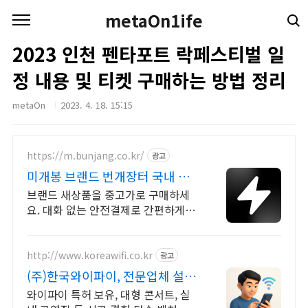
본문 바로가기
metaOn1ife
2023 인천 펜타포트 락페스티벌 일
정 내용 및 티켓 구매하는 방법 정리
metaOn
2023. 4. 18. 15:15
https://m.bunjang.co.kr/
광고
미개봉 브랜드 번개장터 국내 최
대 브랜드 중고거래
브랜드 새상품을 중고가로 구매하세
요. 대화 없는 안전결제로 간편하게!
전국 각지에서 올라오는 전국구 최다
상품 매일 10만 개 이상의 신규 상품
업로드
http://www.koreawifi.co.kr
광고
(주)한국와이파이, 전문업체 설계
및구축
와이파이 특허 보유, 대형 콘서트, 실