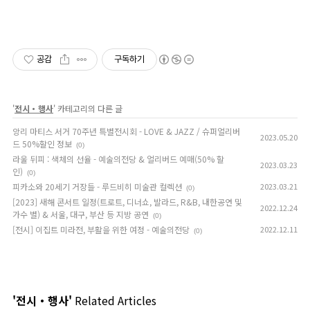
공감
구독하기
'
전시・행사
' 카테고리의 다른 글
앙리 마티스 서거 70주년 특별전시회 - LOVE & JAZZ / 슈퍼얼리버
2023.05.20
드 50%할인 정보
(0)
라울 뒤피 : 색체의 선율 - 예술의전당 & 얼리버드 예매(50% 할
2023.03.23
인)
(0)
피카소와 20세기 거장들 - 루드비히 미술관 컬렉션
2023.03.21
(0)
[2023] 새해 콘서트 일정(트로트, 디너쇼, 발라드, R&B, 내한공연 및
2022.12.24
가수 별) & 서울, 대구, 부산 등 지방 공연
(0)
[전시] 이집트 미라전, 부활을 위한 여정 - 예술의전당
2022.12.11
(0)
'전시・행사'
Related Articles