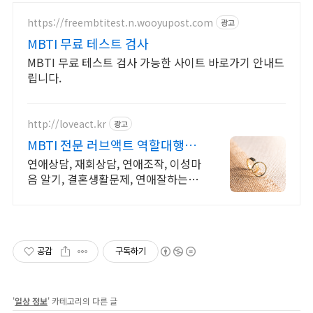
https://freembtitest.n.wooyupost.com
광고
MBTI 무료 테스트 검사
MBTI 무료 테스트 검사 가능한 사이트 바로가기 안내드
립니다.
http://loveact.kr
광고
MBTI 전문 러브액트 역할대행운
영 실전경험 충분
연애상담, 재회상담, 연애조작, 이성마
음 알기, 결혼생활문제, 연애잘하는법
다양한 상황 처리가능업체, 현실적으
로 도움이 되는 상담, 일단 문의부탁드
립니다.
공감
구독하기
'
일상 정보
' 카테고리의 다른 글