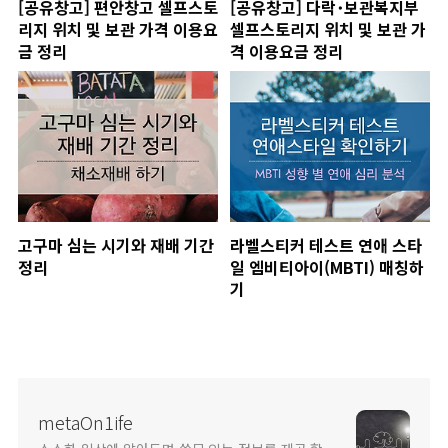
[공유창고] 편안창고 셀프스토
[공유창고] 다락･보관복지부
리지 위치 및 보관 가격 이용요
셀프스토리지 위치 및 보관 가
금 정리
격 이용요금 정리
고구마 심는 시기와 재배 기간
라벨스티커 테스트 연애 스타
정리
일 엠비티아이(MBTI) 매칭하
기
metaOn1ife