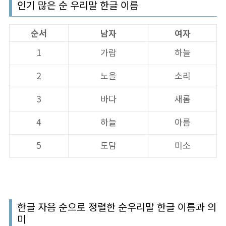
인기 많은 순 우리말 한글 이름
순서
남자
여자
1
가람
하늘
2
노을
소리
3
바다
새롬
4
하늘
아름
5
도담
미소
한글 자음 순으로 정렬한 순우리말 한글 이름과 의
미