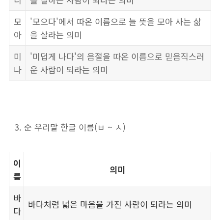
모
'모으다'에서 따온 이름으로 늘 뜻을 모아 사는 삶
아
을 살라는 의미
미
'미덥게 나다'의 음절을 따온 이름으로 믿음직스러
나
운 사람이 되라는 의미
순 우리말 한글 이름(ㅂ ~ ㅅ)
이
의미
름
바
바다처럼 넓은 마음을 가진 사람이 되라는 의미
다