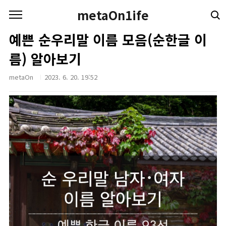
본문 바로가기
metaOn1ife
예쁜 순우리말 이름 모음(순한글 이
름) 알아보기
metaOn
2023. 6. 20. 19:52