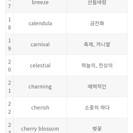
breeze
산들바람
7
1
calendula
금잔화
8
1
carnival
축제, 카니발
9
2
celestial
하늘의, 천상의
0
2
charming
매력적인
1
2
cherish
소중히 하다
2
2
cherry blossom
벚꽃
3