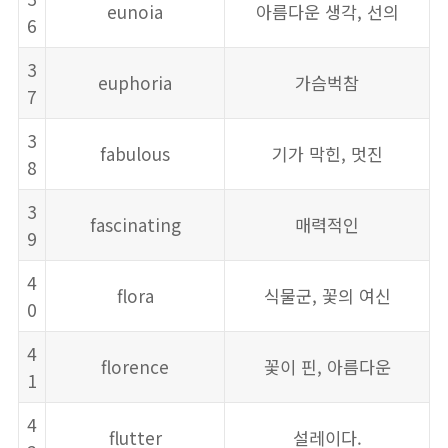
eunoia
아름다운 생각, 선의
6
3
euphoria
가슴벅참
7
3
fabulous
기가 막힌, 멋진
8
3
fascinating
매력적인
9
4
flora
식물군, 꽃의 여신
0
4
florence
꽃이 핀, 아름다운
1
4
flutter
설레이다.