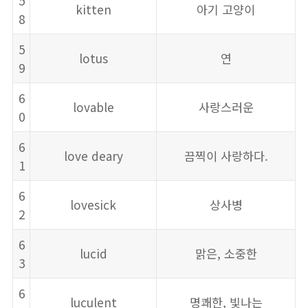
5
kitten
아기 고양이
8
5
lotus
연
9
6
lovable
사랑스러운
0
6
love deary
끔찍이 사랑하다.
1
6
lovesick
상사병
2
6
lucid
맑은, 소중한
3
6
luculent
명쾌한, 빛나는