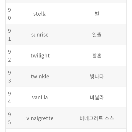
9
stella
별
0
9
sunrise
일출
1
9
twilight
황혼
2
9
twinkle
빛나다
3
9
vanilla
바닐라
4
9
vinaigrette
비네그레트 소스
5