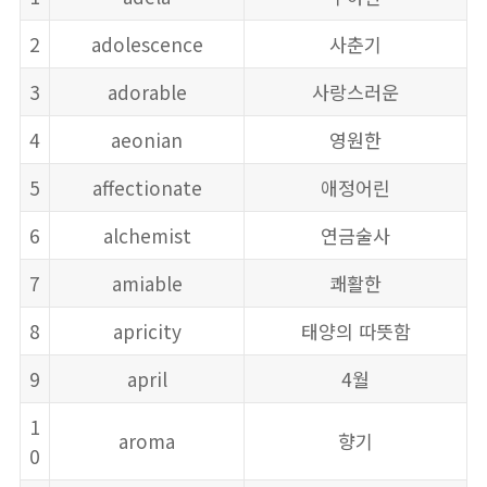
2
adolescence
사춘기
3
adorable
사랑스러운
4
aeonian
영원한
5
affectionate
애정어린
6
alchemist
연금술사
7
amiable
쾌활한
8
apricity
태양의 따뜻함
9
april
4월
1
aroma
향기
0