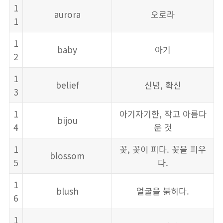
1
aurora
오로라
1
1
baby
아기
2
1
belief
신념, 확신
3
1
아기자기한, 작고 아름다
bijou
4
운 것
1
꽃, 꽃이 피다. 꽃을 피우
blossom
5
다.
1
blush
얼굴을 붉히다.
6
1