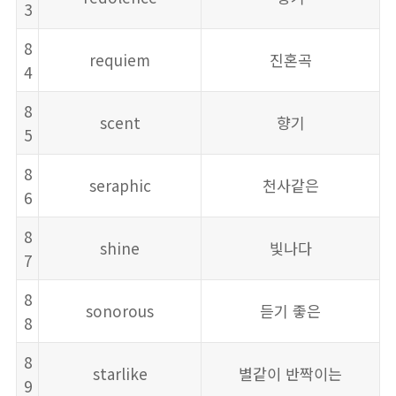
3
8
requiem
진혼곡
4
8
scent
향기
5
8
seraphic
천사같은
6
8
shine
빛나다
7
8
sonorous
듣기 좋은
8
8
starlike
별같이 반짝이는
9