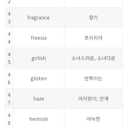
2
4
fragrance
향기
3
4
freesia
프리지아
4
4
girlish
소녀스러운, 소녀다운
5
4
glisten
반짝이는
6
4
haze
아지랑이, 안개
7
4
heimish
아늑한
8