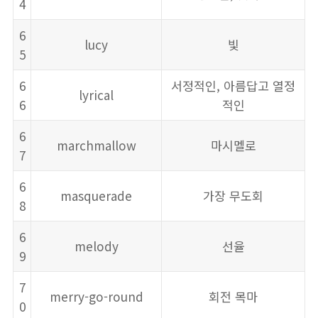
4
6
lucy
빛
5
6
서정적인, 아름답고 열정
lyrical
6
적인
6
marchmallow
마시멜로
7
6
masquerade
가장 무도회
8
6
melody
선율
9
7
merry-go-round
회전 목마
0