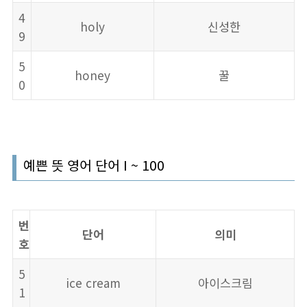
4
holy
신성한
9
5
honey
꿀
0
예쁜 뜻 영어 단어 I ~ 100
번
단어
의미
호
5
ice cream
아이스크림
1