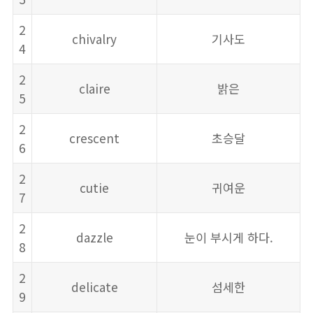
2
chivalry
기사도
4
2
claire
밝은
5
2
crescent
초승달
6
2
cutie
귀여운
7
2
dazzle
눈이 부시게 하다.
8
2
delicate
섬세한
9