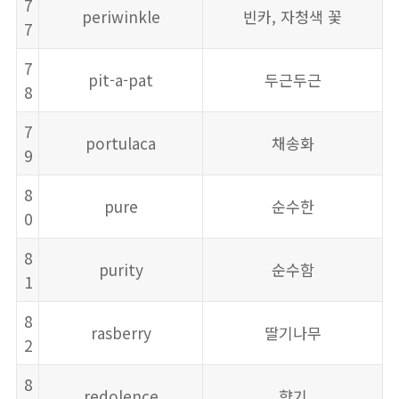
7
periwinkle
빈카, 자청색 꽃
7
7
pit-a-pat
두근두근
8
7
portulaca
채송화
9
8
pure
순수한
0
8
purity
순수함
1
8
rasberry
딸기나무
2
8
redolence
향기