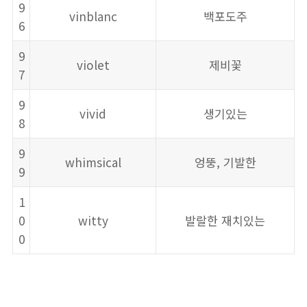
9
vinblanc
백포도주
6
9
violet
제비꽃
7
9
vivid
생기있는
8
9
whimsical
엉뚱, 기발한
9
1
0
witty
발랄한 재치있는
0