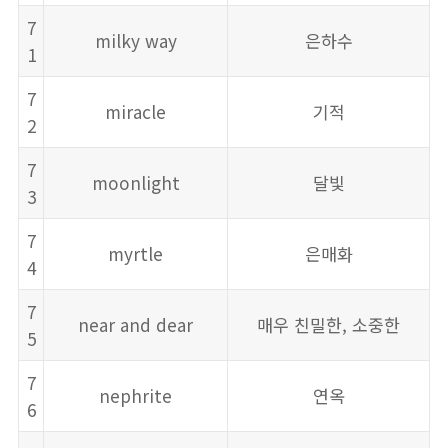
7
milky way
은하수
1
7
miracle
기적
2
7
moonlight
달빛
3
7
myrtle
은매화
4
7
near and dear
매우 친밀한, 소중한
5
7
nephrite
연옥
6