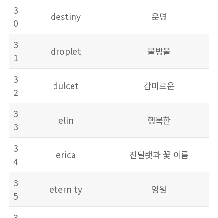
3
destiny
운명
0
3
droplet
물방울
1
3
dulcet
감미로운
2
3
elin
행복한
3
3
erica
진달랫과 꽃 이름
4
3
eternity
영원
5
3