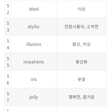
5
ideal
이상
2
5
idyllic
전원시풍의, 소박한
3
5
illusion
환상, 허상
4
5
impatiens
봉선화
5
5
iris
붓꽃
6
5
jolly
행복한, 즐거운
7