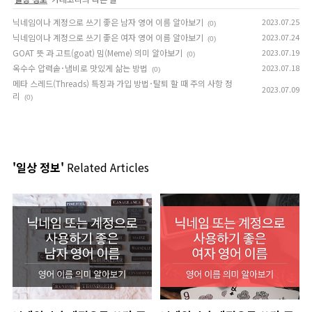
닉네임이나 계정으로 쓰기 좋은 남자 영어 이름 알아보기
2023.07.25
(0)
닉네임이나 계정으로 쓰기 좋은 여자 영어 이름 알아보기
2023.07.24
(0)
GOAT 뜻 과 고트(goat) 밈(Meme) 의미 알아보기
2023.07.19
(0)
옥수수 압력솥･냄비로 맛있게 삶는 방법
2023.07.18
(0)
메타 스레드(Threads) 특징과 가입 방법･탈퇴 할 때 주의 사항 정
2023.07.09
리
(0)
'일상 정보'
Related Articles