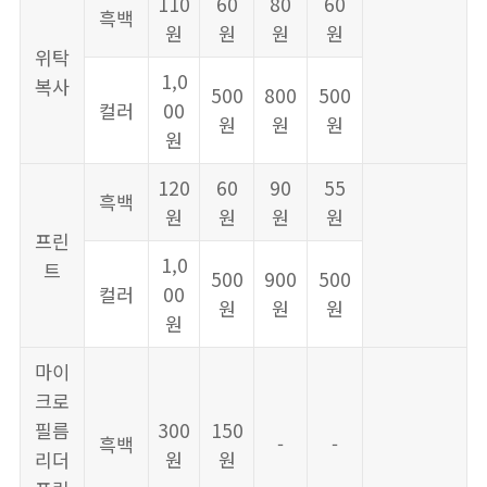
110
60
80
60
흑백
원
원
원
원
위탁
1,0
복사
500
800
500
컬러
00
원
원
원
원
120
60
90
55
흑백
원
원
원
원
프린
1,0
트
500
900
500
컬러
00
원
원
원
원
마이
크로
필름
300
150
흑백
-
-
리더
원
원