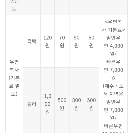
프린
트
<우편복
사 기본료>
120
70
90
60
일반우
흑백
원
원
원
원
편 4,000
원/
우편
빠른우
복사
편 7,000
(기본
원
료 별
(제주‧도
도)
서 지역은
1,0
500
800
500
일반우
컬러
00
원
원
원
편 7,000
원
원/
빠른우편