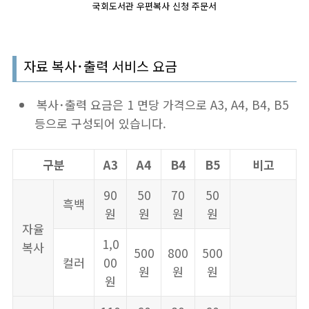
국회도서관 우편복사 신청 주문서
자료 복사･출력 서비스 요금
복사･출력 요금은 1 면당 가격으로 A3, A4, B4, B5
등으로 구성되어 있습니다.
구분
A3
A4
B4
B5
비고
90
50
70
50
흑백
원
원
원
원
자율
1,0
복사
500
800
500
컬러
00
원
원
원
원