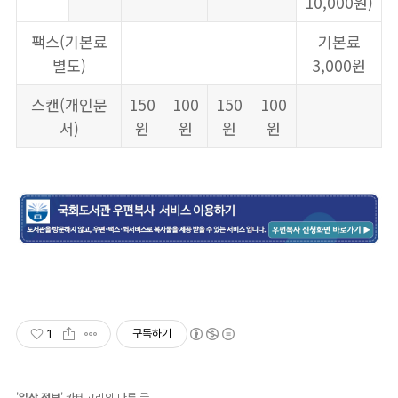
10,000원)
팩스(기본료
기본료
별도)
3,000원
스캔(개인문
150
100
150
100
서)
원
원
원
원
1
구독하기
'
일상 정보
' 카테고리의 다른 글