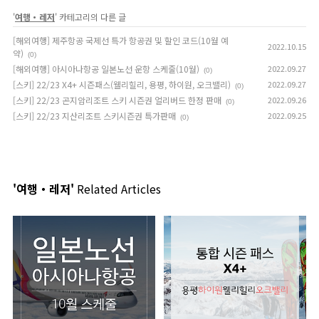
'
여행・레저
' 카테고리의 다른 글
[해외여행] 제주항공 국제선 특가 항공권 및 할인 코드(10월 예
2022.10.15
약)
(0)
[해외여행] 아시아나항공 일본노선 운항 스케줄(10월)
2022.09.27
(0)
[스키] 22/23 X4+ 시즌패스(웰리힐리, 용평, 하이원, 오크밸리)
2022.09.27
(0)
[스키] 22/23 곤지암리조트 스키 시즌권 얼리버드 한정 판매
2022.09.26
(0)
[스키] 22/23 지산리조트 스키시즌권 특가판매
2022.09.25
(0)
'여행・레저'
Related Articles