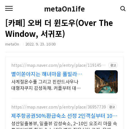
본문 바로가기
metaOn1ife
[카페] 오버 더 윈도우(Over The
Window, 서귀포)
metaOn
2022. 9. 23. 10:00
https://map.naver.com/p/entry/place/11914527
광고
06
별이쏟아지는 해녀마을 풀빌라 르
세라핌도 다녀간 감성풀빌라
사계절온수풀 그리고 핀란드사우나
대형자쿠지 감성독채. 커플부터 대가
족까지 힐링숙소 여행피로 녹이는 온
수풀과 스파, 불멍.제주해녀마을 돌담
길 속에서느끼는 온전한휴식
https://map.naver.com/p/entry/place/36957739
광고
제주항공권50%환급숙소 선정 2인객실부터 10인
객실 구성
성산일출봉뷰, 일출뷰 감성숙소, 2~10인 오조리 마을 속