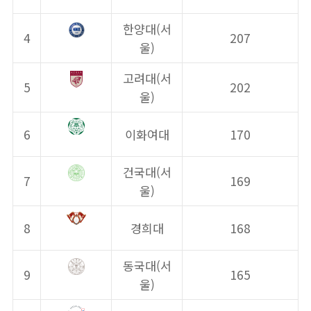
한양대(서
4
207
울)
고려대(서
5
202
울)
6
이화여대
170
건국대(서
7
169
울)
8
경희대
168
동국대(서
9
165
울)