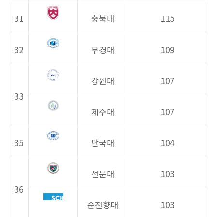
31
충북대
115
32
부경대
109
강원대
107
33
제주대
107
35
단국대
104
선문대
103
36
순천향대
103