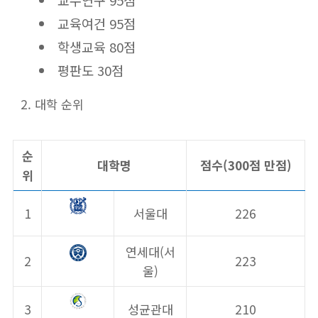
교수연구 95점
교육여건 95점
학생교육 80점
평판도 30점
대학 순위
순
대학명
점수(300점 만점)
위
1
서울대
226
연세대(서
2
223
울)
3
성균관대
210