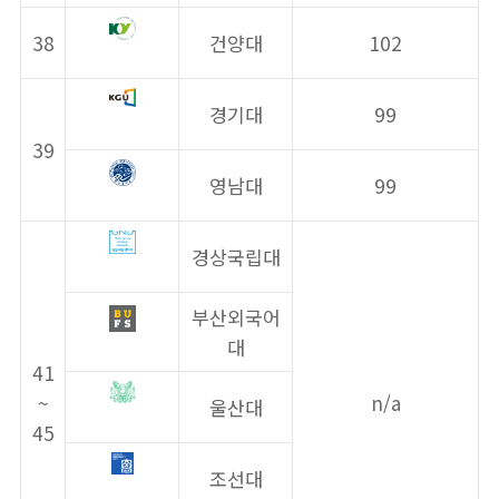
38
건양대
102
경기대
99
39
영남대
99
경상국립대
부산외국어
대
41
~
n/a
울산대
45
조선대