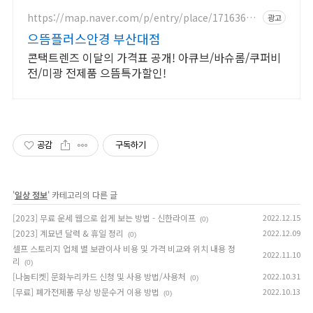
https://map.naver.com/p/entry/place/17163663
광고
05
으뜸플러스안경 부산대점
콘택트렌즈 이달의 가격표 공개! 아큐브/바슈롬/쿠퍼비
전/미광 전제품 으뜸특가할인!
공감
구독하기
'
일상 정보
' 카테고리의 다른 글
[2023] 무료 운세 웹으로 쉽게 보는 방법 - 신한라이프
2022.12.15
(0)
[2023] 계묘년 달력 & 휴일 정리
2022.12.09
(0)
셀프 스토리지 업체 별 보관이사 비용 및 가격 비교와 위치 내용 정
2022.11.10
리
(0)
[나눔티켓] 문화누리카드 신청 및 사용 방법/사용처
2022.10.31
(0)
[무료] 폐가전제품 무상 방문수거 이용 방법
2022.10.13
(0)