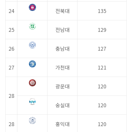
24
전북대
135
25
전남대
129
26
충남대
127
27
가천대
121
광운대
120
28
숭실대
120
28
홍익대
120