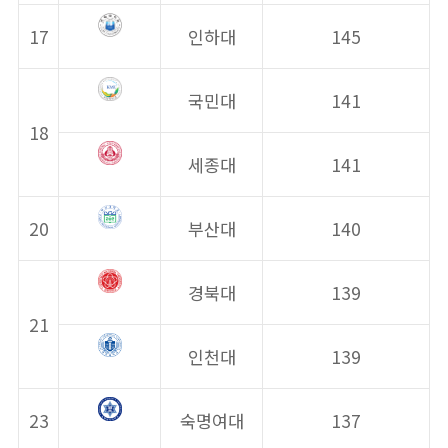
17
인하대
145
국민대
141
18
세종대
141
20
부산대
140
경북대
139
21
인천대
139
23
숙명여대
137