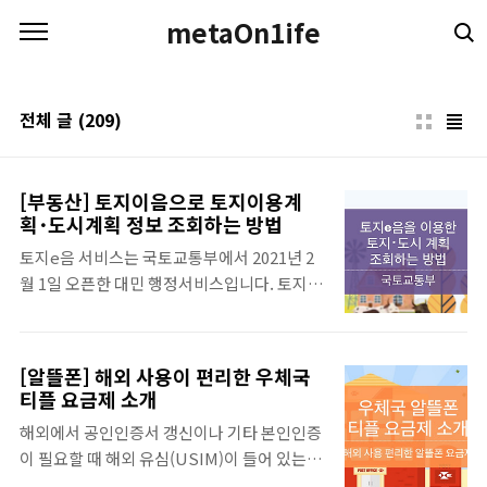
본문 바로가기
metaOn1ife
전체 글
(209)
[부동산] 토지이음으로 토지이용계
획･도시계획 정보 조회하는 방법
토지e음 서비스는 국토교통부에서 2021년 2
월 1일 오픈한 대민 행정서비스입니다. 토지이
음에서는 토지이용계획, 행위제한, 도시계획,
고시이력등의 정보를 전산화하여 일반이 이 쉽
고 편리하게 조회할 수 있도록 하는 서비스입
[알뜰폰] 해외 사용이 편리한 우체국
니다. 부동산 투자에 필요한 각종 정보를 한눈
티플 요금제 소개
에 확인할 수 있는 포털서비스로 부동산투자에
해외에서 공인인증서 갱신이나 기타 본인인증
필수적인 지적도 확인 밑 지구단위계획을 조회
이 필요할 때 해외 유심(USIM)이 들어 있는 휴
할 수 있는 데 사용방법에 대해 알아보겠습니
대폰으로는 본인인증을 할 수 없습니다. 이럴