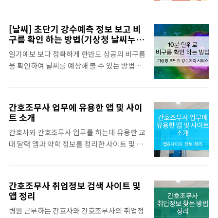
다. 목차 토지이음 홈페이지 와 앱 다운로드 이
경우를 대비해 저렴한 국내 알뜰폰 요금제를
동하기 토지이음은 홈페이지로 이동하여 이용
이용한 국내 휴대폰 번호를 유지하는 경우가
할 수 있는데, 웹사이트 외에 안드로이드용 앱
[날씨] 초단기 강수예측 정보 보고 비
있는데, 저렴한 알뜰폰 요금제로 한국케이블
과 iOS용 앱 두 플랫폼용 앱을 동시에 제공하
구름 확인 하는 방법(기상청 날씨누
텔레콤(tplus, 티플러스) 티플요금제를 추천
리)
고 있습니다. 사용하는 스마트폰 OS종류에 따
일기예보 보다 정확하게 한반도 상공의 비구름
드립니다. 특히, 해외에서 자동로밍 된 휴대폰
라 앱을 다운로드하여 사용할 수 있습니다. 토
을 확인하여 날씨를 예상해 볼 수 있는 방법이
을 사용하는 경우 KT가 아닌 다른 통신망을 이
지이음 홈페이지 이동하기 ▶︎ 토지e음 서비스
있습니다. 2022년 7월부터 기상청에서 초단기
용하는 경우 통화가 잘 안 되는 경우가 있어
이..
강수예측 서비스를 시작하였는데, 영상을 통
KT망을 이용하는 MVNO를 이용할 필요가 있
해 10분 단위로 강수가 있을 위치를 색으로 표
는데, 한국케이블텔레콤(tplus, 티플러스)은
간호조무사 업무에 유용한 앱 및 사이
시하여 쉽게 비구름의 위치를 확인할 수 있습
KT망을 이용하는 MVNO사업자로 우체국 판
트 소개
니다. 초단기 강수 예측 서비스는 비구름이 움
매 1 위와 알뜰폰 요금제 TOP 3에 드는 저렴한
간호사와 간호조무사 업무를 하는데 유용한 교
직이는 모습을 10분 단위로 모니터링할 수 있
알뜰폰 요금제인 티플 요금제를 제공하고 있으
대 달력 앱과 약학 정보를 정리한 사이트 및 앱
는 서비스입니다. 기상청에서 제공하는 초단
니 본인의 사용패턴에 적합한 요금제를..
에 관한 정보를 정리 하였습니다. 목차 간호조
기 강수예측 서비스는 웹페이지와 모바일앱을
무사 업무에 유용한 사이트 와 앱 간호사 교대
동시에 제공하고 있습니다. 웹페이지는 기상
달력 앱(안드로이드 용) 간호사 교대달력(나는
청 날씨누리 홈페이지에서 초단기 예측 서비스
간호조무사 취업정보 검색 사이트 및
간호사다) - Google Play 앱 간호사, 병원근
로 이동하여 볼 수 있고, 모바일앱은 기상청 날
앱 정리
무자, 가족, 연인이 함께사용하는 교대근무 일
씨알리미 앱을 다운로드하여 영상으로 확인해
병원 근무하는 간호사와 간호조무사의 취업정
정관리 앱 20만 간호사가 사용하는 바로 그 앱
서 볼 수 있습니다. 목차 초단기 강수예측 서비