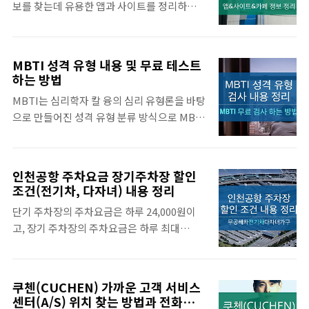
보를 찾는데 유용한 앱과 사이트를 정리하였습
~! NO회원가입, NO개인정보수집~!
스란? 레이더 초단기 예측자료와 초단기 수치
니다. 취업정보 사이트 중 널스잡은 지역별 공
play.google.com 드러그인포 의약품 정보
모델자료로..
고내용을 바로 확인할 수 있도록 연결 버튼을
전문사이트로 기본적인 약품정보와 함께 성분
표시하였습니다. 또한 인기 많은 간호조무사
정보, 약효군별 약리학, 복약지도, 식별정보 및
MBTI 성격 유형 내용 및 무료 테스트
취업 정보 상위 사이트 외에도 다수의 취업정
각 제품간 상호작용등에 관한 정보를 제공하고
하는 방법
보 사이트를 정리하였습니다. 그리고 간호조
있습니다. 드러그인포 www.Druginfo.co.kr
MBTI는 심리학자 칼 융의 심리 유형론을 바탕
무사 업무를 하는 회원들이 30만 명 이상 모인
www.druginfo.co.kr 드럭인포(Druginfo) ..
으로 만들어진 성격 유형 분류 방식으로 MBTI
커뮤니티 정보도 포함하고 있으니 참고하시기
성향에 따른 특징을 구체적으로 정리하였습니
바랍니다. 목차 간호조무사 취업 정보 사이트
다. MBTI 무료 테스트 사이트를 통해 자신의
간호/의료직 전문 취업 정보 제공 플랫폼을 우
성향을 확인해 볼 수 있는데, 기존에 널리 퍼져
선적으로 인기도 높은 순으로 정렬하였습니
인천공항 주차요금 장기주차장 할인
있던 한국어판이 영문판 기준 문항수가 적고,
다. 널스잡 널스잡은 간호/의료직 전물 취업 포
조건(전기차, 다자녀) 내용 정리
심지어 문제 항목의 내용조차 다르다는 문제점
털로 2019년 일평균 채용공고수 기준 채용정
단기 주차장의 주차요금은 하루 24,000원이
이 있었습니다. 페이지 하단에 제공하는 무료
보수가 가장 많은 사이트입니다. 널스잡 홍대
고, 장기 주차장의 주차요금은 하루 최대
테스트 사이아래 사이트는 2022년 7월 MBTI
쁨의원 ★홍대예쁨주의 쁨의원 상담실장, 간
9,000원입니다. 장기여행 할 경우에는 반드시
내용이 개편되면서 새 테스트 내용이 적용된
호조무사, 피부관..
장기 주차장에 주차를 해야 주차 요금 폭탄을
사이트로 무료 MBTI테스트를 받을 수 있습니
피할 수 있습니다. 특히 전기차, 경차를 이용하
다. 목차 MBTI 유형분류 주의, 태도 에너지의
쿠첸(CUCHEN) 가까운 고객 서비스
거나 다자녀 가구인 경우 주차요금 50% 할인
방향 E Extroversion 외향형 폭넓은 대인관
센터(A/S) 위치 찾는 방법과 전화번호