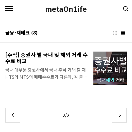
본문 바로가기
metaOn1ife
금융･재테크
(8)
[주식] 증권사 별 국내 및 해외 거래 수
수료 비교
국내 대부분 증권사에서 국내 주식 거래 할 때
HTS와 MTS의 매매수수료가 다른데, 각 플랫
폼별 매매수수료와 해외 주식 거래 수수료 정
보도 같이 정리하였습니다. 그리고 미국 주식
거래 할 때 써머 타임 시간에 따라 거래 시간이
변경되는데 서머타임 시작과 종료 기간도 같이
정리하였으니 국내외 주식거래에 참고하세요.
2/2
목차 증권거래세(유관기관제비용) 구분 코스
피 코스닥 코넥스 기타 2023년 0% + 농어촌특