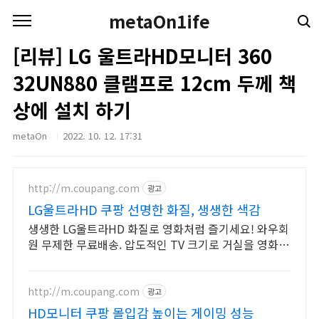
본문 바로가기
metaOn1ife
[리뷰] LG 울트라HD모니터 360
32UN880 클램프로 12cm 두께 책
상에 설치 하기
metaOn
2022. 10. 12. 17:31
http://m.coupang.com
광고
LG울트라HD 쿠팡 선명한 화질, 생생한 색감
생생한 LG울트라HD 화질로 영화처럼 즐기세요! 와우회
원 무제한 무료배송. 압도적인 TV 크기로 거실을 영화관
처럼! 오늘주문 내일도착 로켓배송.
http://m.coupang.com
광고
HD모니터 쿠팡 몰입감 높이는 게이밍 성능