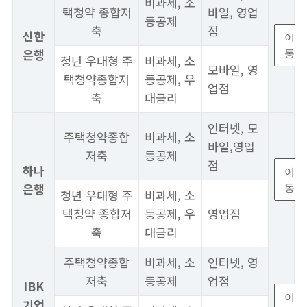
비과세, 소
택청약 종합저
바일, 영업
등공제
축
점
신한
이
은행
동
청년 우대형 주
비과세, 소
모바일, 영
택청약종합저
등공제, 우
업점
축
대금리
인터넷, 모
주택청약종합
비과세, 소
바일,영업
저축
등공제
점
하나
이
은행
동
청년 우대형 주
비과세, 소
택청약 종합저
등공제, 우
영업점
축
대금리
주택청약종합
비과세, 소
인터넷, 영
저축
등공제
업점
IBK
이
기업