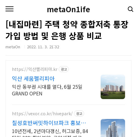
본문 바로가기
metaOn1ife
[내집마련] 주택 청약 종합저축 통장
가입 방법 및 은행 상품 비교
metaOn
2022. 11. 3. 21:32
https://익산펠리피아.kr
광고
익산 세움펠리피아
익산 동부권 시대를 열다, 6월 25일
GRAND OPEN
https://vexor.co.kr/hivepark/
광고
칠성호반써밋하이브파크 홍보관
10년 전세임대
10년전세, 2년마다갱신, 허그보증, 84