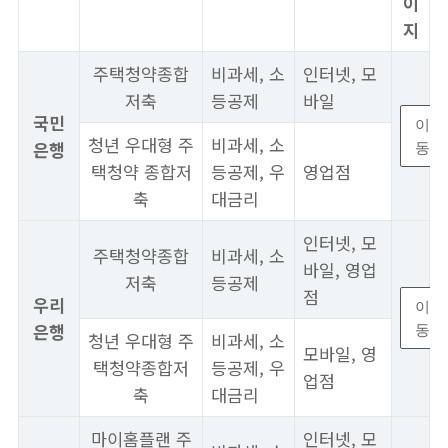
이
지
주택청약종합
비과세, 소
인터넷, 모
저축
등공제
바일
국민
이
청년 우대형 주
비과세, 소
은행
동
택청약 종합저
등공제, 우
영업점
축
대금리
인터넷, 모
주택청약종합
비과세, 소
바일, 영업
저축
등공제
점
우리
이
은행
동
청년 우대형 주
비과세, 소
모바일, 영
택청약종합저
등공제, 우
업점
축
대금리
마이홈플랜 주
인터넷, 모