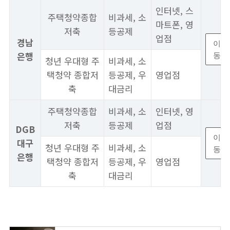
인터넷, 스
주택청약종합
비과세, 소
마트폰, 영
저축
등공제
업점
경남
이
은행
동
청년 우대형 주
비과세, 소
택청약 종합저
등공제, 우
영업점
축
대금리
주택청약종합
비과세, 소
인터넷, 영
저축
등공제
업점
DGB
이
대구
청년 우대형 주
비과세, 소
동
은행
택청약 종합저
등공제, 우
영업점
축
대금리