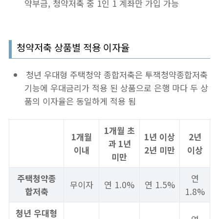
약부금, 청약저축 중 1인 1 계좌만 가입 가능
청약저축 상품별 적용 이자율
청년 우대형 주택청약 종합저축은 투잭청약종합저축
기능에 우대금리가 적용 된 상품으로 은행 마다 두 상
품의 이자율은 동일하게 적용 됨
1개월 초
1개월
1년 이상
2년
과 1년
이내
2년 미만
이상
미만
주택청약종
연
무이자
연 1.0%
연 1.5%
합저축
1.8%
청년 우대형